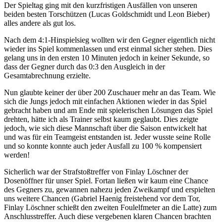
Der Spieltag ging mit den kurzfristigen Ausfällen von unseren
beiden besten Torschützen (Lucas Goldschmidt und Leon Bieber)
alles andere als gut los.
Nach dem 4:1-Hinspielsieg wollten wir den Gegner eigentlich nicht
wieder ins Spiel kommenlassen und erst einmal sicher stehen. Dies
gelang uns in den ersten 10 Minuten jedoch in keiner Sekunde, so
dass der Gegner durch das 0:3 den Ausgleich in der
Gesamtabrechnung erzielte.
Nun glaubte keiner der über 200 Zuschauer mehr an das Team. Wie
sich die Jungs jedoch mit einfachen Aktionen wieder in das Spiel
gebracht haben und am Ende mit spielerischen Lösungen das Spiel
drehten, hätte ich als Trainer selbst kaum geglaubt. Dies zeigte
jedoch, wie sich diese Mannschaft über die Saison entwickelt hat
und was für ein Teamgeist entstanden ist. Jeder wusste seine Rolle
und so konnte konnte auch jeder Ausfall zu 100 % kompensiert
werden!
Sicherlich war der Strafstoßtreffer von Finlay Löschner der
Dosenöffner für unser Spiel. Fortan ließen wir kaum eine Chance
des Gegners zu, gewannen nahezu jeden Zweikampf und erspielten
uns weitere Chancen (Gabriel Haenig freistehend vor dem Tor,
Finlay Löschner schießt den zweiten Foulelfmeter an die Latte) zum
Anschlusstreffer. Auch diese vergebenen klaren Chancen brachten