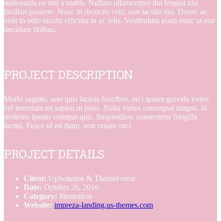
malesuada eu nisl a mattis. Nullam ullamcorper dui feugiat nisi
facilisis posuere. Nunc in rhoncus velit, non iaculis dui. Donec ac
velit in odio iaculis efficitur in ac felis. Vestibulum porta nunc at erat
tincidunt finibus.
PROJECT DESCRIPTION
Morbi sagittis, sem quis lacinia faucibus, orci ipsum gravida tortor,
vel interdum mi sapien ut justo. Nulla varius consequat magna, id
molestie ipsum volutpat quis. Suspendisse consectetur fringilla
luctus. Fusce id mi diam, non ornare orci.
PROJECT DETAILS
Client:
UpSolution & ThemeForest
Date:
October 26, 2016
Category:
Illustration
Website:
impreza-landing.us-themes.com