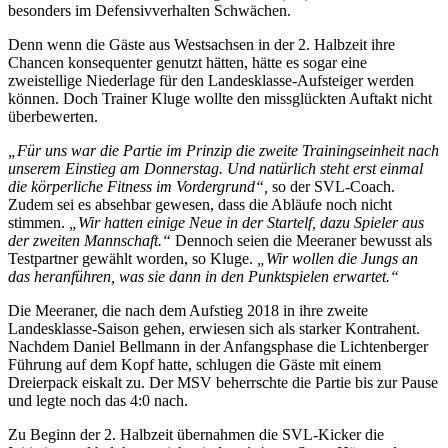
besonders im Defensivverhalten Schwächen.
Denn wenn die Gäste aus Westsachsen in der 2. Halbzeit ihre
Chancen konsequenter genutzt hätten, hätte es sogar eine
zweistellige Niederlage für den Landesklasse-Aufsteiger werden
können. Doch Trainer Kluge wollte den missglückten Auftakt nicht
überbewerten.
„Für uns war die Partie im Prinzip die zweite Trainingseinheit nach
unserem Einstieg am Donnerstag. Und natürlich steht erst einmal
die körperliche Fitness im Vordergrund“,
so der SVL-Coach.
Zudem sei es absehbar gewesen, dass die Abläufe noch nicht
stimmen.
„Wir hatten einige Neue in der Startelf, dazu Spieler aus
der zweiten Mannschaft.“
Dennoch seien die Meeraner bewusst als
Testpartner gewählt worden, so Kluge.
„Wir wollen die Jungs an
das heranführen, was sie dann in den Punktspielen erwartet.“
Die Meeraner, die nach dem Aufstieg 2018 in ihre zweite
Landesklasse-Saison gehen, erwiesen sich als starker Kontrahent.
Nachdem Daniel Bellmann in der Anfangsphase die Lichtenberger
Führung auf dem Kopf hatte, schlugen die Gäste mit einem
Dreierpack eiskalt zu. Der MSV beherrschte die Partie bis zur Pause
und legte noch das 4:0 nach.
Zu Beginn der 2. Halbzeit übernahmen die SVL-Kicker die