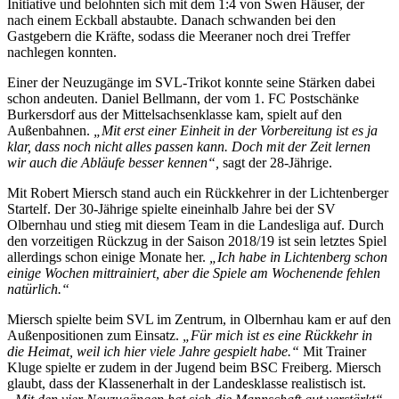
Initiative und belohnten sich mit dem 1:4 von Swen Häuser, der
nach einem Eckball abstaubte. Danach schwanden bei den
Gastgebern die Kräfte, sodass die Meeraner noch drei Treffer
nachlegen konnten.
Einer der Neuzugänge im SVL-Trikot konnte seine Stärken dabei
schon andeuten. Daniel Bellmann, der vom 1. FC Postschänke
Burkersdorf aus der Mittelsachsenklasse kam, spielt auf den
Außenbahnen.
„Mit erst einer Einheit in der Vorbereitung ist es ja
klar, dass noch nicht alles passen kann. Doch mit der Zeit lernen
wir auch die Abläufe besser kennen“,
sagt der 28-Jährige.
Mit Robert Miersch stand auch ein Rückkehrer in der Lichtenberger
Startelf. Der 30-Jährige spielte eineinhalb Jahre bei der SV
Olbernhau und stieg mit diesem Team in die Landesliga auf. Durch
den vorzeitigen Rückzug in der Saison 2018/19 ist sein letztes Spiel
allerdings schon einige Monate her.
„Ich habe in Lichtenberg schon
einige Wochen mittrainiert, aber die Spiele am Wochenende fehlen
natürlich.“
Miersch spielte beim SVL im Zentrum, in Olbernhau kam er auf den
Außenpositionen zum Einsatz.
„Für mich ist es eine Rückkehr in
die Heimat, weil ich hier viele Jahre gespielt habe.“
Mit Trainer
Kluge spielte er zudem in der Jugend beim BSC Freiberg. Miersch
glaubt, dass der Klassenerhalt in der Landesklasse realistisch ist.