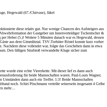
uge, Hegewald (67./Chirvase), Jäkel
ktionierte diese relativ gut. Nur wenige Chancen des Aufsteigers aus
e Abwehrformation der Gastgeber um Innenverteidiger Tschentscher &
ng per Heber (5.)! Weitere 5 Minuten danach war es Hegewald, dessen
 Gäste aus dem Gimmlitztal. TSV-Torhüter Röstel konnte kurz vorher
se. Nachdem diese vollendet war, folgte das Geschehen dann in etwa
raum. Den fälligen Strafstoß verwandelte Kluge sicher zum
tte wurde eine echte Viererkette. Mit dieser lief es dann auch
 Herausforderung für beide Mannschaften waren. Paul-Louis Wagner,
n Umständen dann auch ein Treffer. 1:3! Beide Mannschaften
hatal noch. Schiri Pöschmann verteilte seinerseits insgesamt 4 Gelbe
lten mehr…