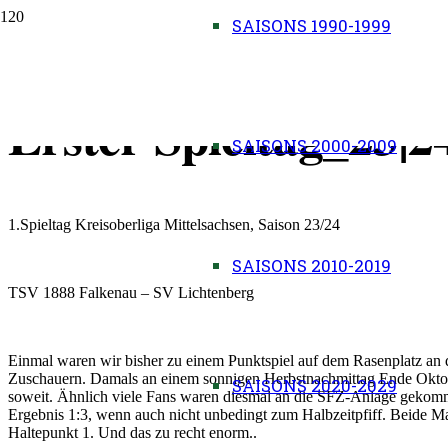
SAISONS 1990-1999
20.08.2023:
Erster Spieltag_23|2
SAISONS 2000-2009
1.Spieltag Kreisoberliga Mittelsachsen, Saison 23/24
SAISONS 2010-2019
TSV 1888 Falkenau – SV Lichten
Einmal waren wir bisher zu einem Punktspiel auf dem Rasenplatz an
Zuschauern. Damals an einem sonnigen Herbstnachmittag Ende Oktober
SAISONS 2020-2029
soweit. Ähnlich viele Fans waren diesmal an die SFZ-Anlage gekomm
Ergebnis 1:3, wenn auch nicht unbedingt zum Halbzeitpfiff. Beide M
Haltepunkt 1. Und das zu recht enorm..