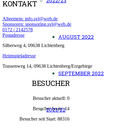
2022/23
KONTAKT
Allgemein: info.svl@web.de
Sponsoren: sponsoring.svl@web.de
0172 / 2142578
Postadresse
AUGUST 2022
Silberweg 4, 09638 Lichtenberg
Heimspieladresse
Trassenweg 14, 09638 Lichtenberg/Erzgebirge
SEPTEMBER 2022
BESUCHER
Besucher aktuell:
0
Besucher heute:
14
2021/22
Besucher seit Start:
88316