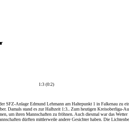
4
berg 1:3 (0:2)
 der SFZ-Anlage Edmund Lehmann am Haltepunkt 1 in Falkenau zu eine
. Damals stand es zur Halbzeit 1:3.. Zum heutigen Kreisoberliga-Auft
en, um ihren Mannschaften zu fröhnen. Auch diesmal war das Wetter 
annschaften dürften mittlerweile andere Gesichter haben. Die Lichten