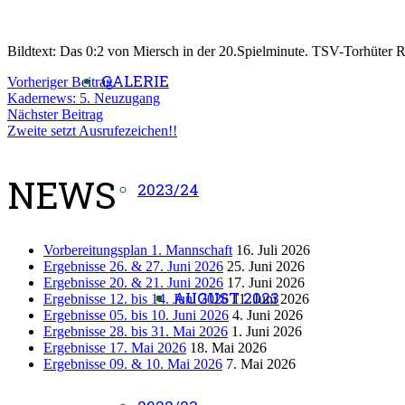
Bildtext: Das 0:2 von Miersch in der 20.Spielminute. TSV-Torhüter 
GALERIE
Vorheriger Beitrag
Kadernews: 5. Neuzugang
Nächster Beitrag
Zweite setzt Ausrufezeichen!!
NEWS
2023/24
Vorbereitungsplan 1. Mannschaft
16. Juli 2026
Ergebnisse 26. & 27. Juni 2026
25. Juni 2026
Ergebnisse 20. & 21. Juni 2026
17. Juni 2026
AUGUST 2023
Ergebnisse 12. bis 14. Juni 2026
11. Juni 2026
Ergebnisse 05. bis 10. Juni 2026
4. Juni 2026
Ergebnisse 28. bis 31. Mai 2026
1. Juni 2026
Ergebnisse 17. Mai 2026
18. Mai 2026
Ergebnisse 09. & 10. Mai 2026
7. Mai 2026