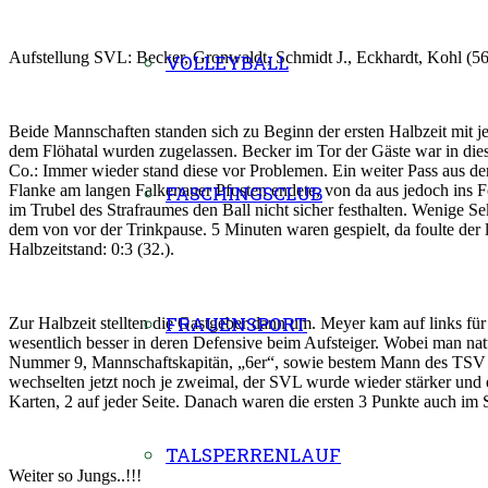
Aufstellung SVL: Becker, Gronwaldt, Schmidt J., Eckhardt, Kohl (56.
VOLLEYBALL
Beide Mannschaften standen sich zu Beginn der ersten Halbzeit mit je
dem Flöhatal wurden zugelassen. Becker im Tor der Gäste war in die
Co.: Immer wieder stand diese vor Problemen. Ein weiter Pass aus d
FASCHINGSCLUB
Flanke am langen Falkenauer Pfosten endete, von da aus jedoch ins 
im Trubel des Strafraumes den Ball nicht sicher festhalten. Wenige 
dem von vor der Trinkpause. 5 Minuten waren gespielt, da foulte der 
Halbzeitstand: 0:3 (32.).
FRAUENSPORT
Zur Halbzeit stellten die Gastgeber dann um. Meyer kam auf links für 
wesentlich besser in deren Defensive beim Aufsteiger. Wobei man nat
Nummer 9, Mannschaftskapitän, „6er“, sowie bestem Mann des TSV am
wechselten jetzt noch je zweimal, der SVL wurde wieder stärker und 
Karten, 2 auf jeder Seite. Danach waren die ersten 3 Punkte auch i
TALSPERRENLAUF
Weiter so Jungs..!!!