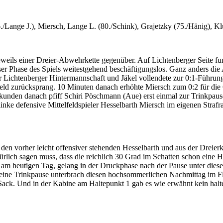
/Lange J.), Miersch, Lange L. (80./Schink), Grajetzky (75./Hänig), Kl
weils einer Dreier-Abwehrkette gegenüber. Auf Lichtenberger Seite fun
ser Phase des Spiels weitestgehend beschäftigungslos. Ganz anders di
er Lichtenberger Hintermannschaft und Jäkel vollendete zur 0:1-Führu
Feld zurücksprang. 10 Minuten danach erhöhte Miersch zum 0:2 für die
Sekunden danach pfiff Schiri Pöschmann (Aue) erst einmal zur Trinkpau
linke defensive Mittelfeldspieler Hesselbarth Miersch im eigenen Straf
den vorher leicht offensiver stehenden Hesselbarth und aus der Dreierke
ürlich sagen muss, dass die reichlich 30 Grad im Schatten schon eine
 heutigen Tag, gelang in der Druckphase nach der Pause unter diese
eine Trinkpause unterbrach diesen hochsommerlichen Nachmittag im Flö
m Sack. Und in der Kabine am Haltepunkt 1 gab es wie erwähnt kein ha