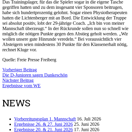
Das Trainingslager, für das die Spieler sogar in die eigene Tasche
gegriffen hatten und zu dem insgesamt vier Sponsoren beitrugen,
habe sich hundertprozentig gelohnt. Sogar einen Physiotherapeuten
hatten die Lichtenberger mit an Bord. Die Entwicklung der Truppe
sei absolut positiv, lobt der 29-jährige Coach. „Ich bin von meiner
Mannschaft überzeugt.“ In der Rückrunde sollen nun so schnell wie
möglich die nötigen Punkte gegen den Abstieg geholt werden. „Wir
wollen unsere gute Hinrunde veredeln.“ Bei voraussichtlich vier
Absteigern seien mindestens 30 Punkte für den Klassenerhalt nötig,
rechnet Kluge vor.
Quelle: Freie Presse Freiberg
Vorheriger Beitrag
Die D-Junioren sagen Dankeschön
Nächster Beitrag
Ergebnisse vom WE
NEWS
Vorbereitungsplan 1. Mannschaft
16. Juli 2026
Ergebnisse 26. & 27. Juni 2026
25. Juni 2026
Ergebnisse 20. & 21. Juni 2026
17. Juni 2026