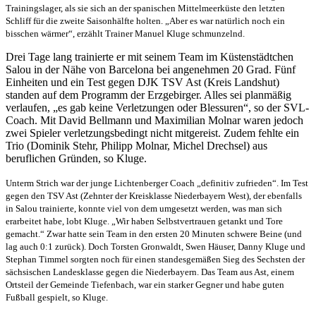
Trainingslager, als sie sich an der spanischen Mittelmeerküste den letzten
Schliff für die zweite Saisonhälfte holten. „Aber es war natürlich noch ein
bisschen wärmer“, erzählt Trainer Manuel Kluge schmunzelnd.
Drei Tage lang trainierte er mit seinem Team im Küstenstädtchen
Salou in der Nähe von Barcelona bei angenehmen 20 Grad. Fünf
Einheiten und ein Test gegen DJK TSV Ast (Kreis Landshut)
standen auf dem Programm der Erzgebirger. Alles sei planmäßig
verlaufen, „es gab keine Verletzungen oder Blessuren“, so der SVL-
Coach. Mit David Bellmann und Maximilian Molnar waren jedoch
zwei Spieler verletzungsbedingt nicht mitgereist. Zudem fehlte ein
Trio (Dominik Stehr, Philipp Molnar, Michel Drechsel) aus
beruflichen Gründen, so Kluge.
Unterm Strich war der junge Lichtenberger Coach „definitiv zufrieden“. Im Test
gegen den TSV Ast (Zehnter der Kreisklasse Niederbayern West), der ebenfalls
in Salou trainierte, konnte viel von dem umgesetzt werden, was man sich
erarbeitet habe, lobt Kluge. „Wir haben Selbstvertrauen getankt und Tore
gemacht.“ Zwar hatte sein Team in den ersten 20 Minuten schwere Beine (und
lag auch 0:1 zurück). Doch Torsten Gronwaldt, Swen Häuser, Danny Kluge und
Stephan Timmel sorgten noch für einen standesgemäßen Sieg des Sechsten der
sächsischen Landesklasse gegen die Niederbayern. Das Team aus Ast, einem
Ortsteil der Gemeinde Tiefenbach, war ein starker Gegner und habe guten
Fußball gespielt, so Kluge.