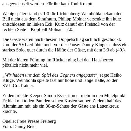
ausgewechselt werden. Für ihn kam Toni Kokott.
Wenig später stand es 1:0 für Lichtenberg: Weinböhla bekam den
Ball nicht aus dem Strafraum, Philipp Molnar versenkte ihn kurz
entschlossen im linken Eck. Kurz darauf ein Freistoß von der
rechten Seite – Kopfball Molnar – 2:0.
Die Gäste waren nach diesem Doppelschlag sichtlich geschockt.
Und der SVL erhöhte noch vor der Pause: Danny Kluge schloss ein
starkes Solo, quer durch die Hälfte der Gäste, mit dem 3:0 ab (40.).
Mit der klaren Führung im Rücken ging bei den Hausherren
plötzlich nicht mehr viel.
„Wir haben uns dem Spiel des Gegners angepasst“,
sagte Heiko
Kluge. Weinböhla spielte fast nur hohe und lange Bälle, so der
SVL-Co-Trainer.
Zudem rückte Keeper Simon Esser immer mehr in den Mittelpunkt:
Er hielt mit tollen Paraden seinen Kasten sauber. Zudem half das
Aluminium mit, als ein 30-m-Schuss der Gäste ans Lattenkreuz
krachte.
Quelle: Freie Presse Freiberg
Foto: Danny Beier