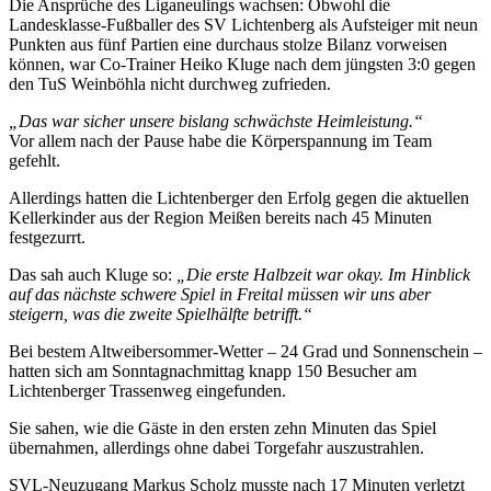
Die Ansprüche des Liganeulings wachsen: Obwohl die
Landesklasse-Fußballer des SV Lichtenberg als Aufsteiger mit neun
Punkten aus fünf Partien eine durchaus stolze Bilanz vorweisen
können, war Co-Trainer Heiko Kluge nach dem jüngsten 3:0 gegen
den TuS Weinböhla nicht durchweg zufrieden.
„Das war sicher unsere bislang schwächste Heimleistung.“
Vor allem nach der Pause habe die Körperspannung im Team
gefehlt.
Allerdings hatten die Lichtenberger den Erfolg gegen die aktuellen
Kellerkinder aus der Region Meißen bereits nach 45 Minuten
festgezurrt.
Das sah auch Kluge so:
„Die erste Halbzeit war okay. Im Hinblick
auf das nächste schwere Spiel in Freital müssen wir uns aber
steigern, was die zweite Spielhälfte betrifft.“
Bei bestem Altweibersommer-Wetter – 24 Grad und Sonnenschein –
hatten sich am Sonntagnachmittag knapp 150 Besucher am
Lichtenberger Trassenweg eingefunden.
Sie sahen, wie die Gäste in den ersten zehn Minuten das Spiel
übernahmen, allerdings ohne dabei Torgefahr auszustrahlen.
SVL-Neuzugang Markus Scholz musste nach 17 Minuten verletzt