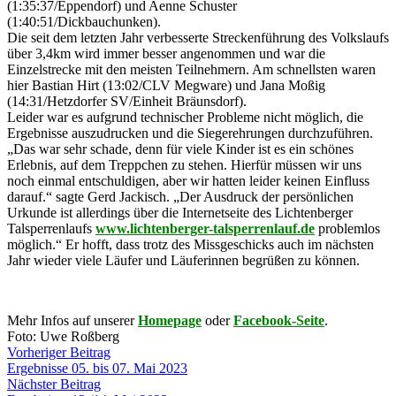
(1:35:37/Eppendorf) und Aenne Schuster
(1:40:51/Dickbauchunken).
Die seit dem letzten Jahr verbesserte Streckenführung des Volkslaufs
über 3,4km wird immer besser angenommen und war die
Einzelstrecke mit den meisten Teilnehmern. Am schnellsten waren
hier Bastian Hirt (13:02/CLV Megware) und Jana Moßig
(14:31/Hetzdorfer SV/Einheit Bräunsdorf).
Leider war es aufgrund technischer Probleme nicht möglich, die
Ergebnisse auszudrucken und die Siegerehrungen durchzuführen.
„Das war sehr schade, denn für viele Kinder ist es ein schönes
Erlebnis, auf dem Treppchen zu stehen. Hierfür müssen wir uns
noch einmal entschuldigen, aber wir hatten leider keinen Einfluss
darauf.“ sagte Gerd Jackisch. „Der Ausdruck der persönlichen
Urkunde ist allerdings über die Internetseite des Lichtenberger
Talsperrenlaufs
www.lichtenberger-talsperrenlauf.de
problemlos
möglich.“ Er hofft, dass trotz des Missgeschicks auch im nächsten
Jahr wieder viele Läufer und Läuferinnen begrüßen zu können.
Mehr Infos auf unserer
Homepage
oder
Facebook-Seite
.
Foto: Uwe Roßberg
Vorheriger Beitrag
Ergebnisse 05. bis 07. Mai 2023
Nächster Beitrag