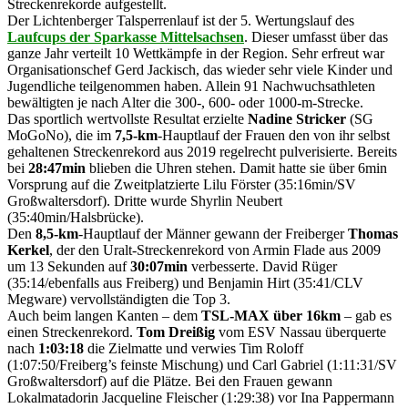
Streckenrekorde aufgestellt.
Der Lichtenberger Talsperrenlauf ist der 5. Wertungslauf des
Laufcups der Sparkasse Mittelsachsen
. Dieser umfasst über das
ganze Jahr verteilt 10 Wettkämpfe in der Region. Sehr erfreut war
Organisationschef Gerd Jackisch, das wieder sehr viele Kinder und
Jugendliche teilgenommen haben. Allein 91 Nachwuchsathleten
bewältigten je nach Alter die 300-, 600- oder 1000-m-Strecke.
Das sportlich wertvollste Resultat erzielte
Nadine Stricker
(SG
MoGoNo), die im
7,5-km
-Hauptlauf der Frauen den von ihr selbst
gehaltenen Streckenrekord aus 2019 regelrecht pulverisierte. Bereits
bei
28:47min
blieben die Uhren stehen. Damit hatte sie über 6min
Vorsprung auf die Zweitplatzierte Lilu Förster (35:16min/SV
Großwaltersdorf). Dritte wurde Shyrlin Neubert
(35:40min/Halsbrücke).
Den
8,5-km
-Hauptlauf der Männer gewann der Freiberger
Thomas
Kerkel
, der den Uralt-Streckenrekord von Armin Flade aus 2009
um 13 Sekunden auf
30:07min
verbesserte. David Rüger
(35:14/ebenfalls aus Freiberg) und Benjamin Hirt (35:41/CLV
Megware) vervollständigten die Top 3.
Auch beim langen Kanten – dem
TSL-MAX über 16km
– gab es
einen Streckenrekord.
Tom Dreißig
vom ESV Nassau überquerte
nach
1:03:18
die Zielmatte und verwies Tim Roloff
(1:07:50/Freiberg’s feinste Mischung) und Carl Gabriel (1:11:31/SV
Großwaltersdorf) auf die Plätze. Bei den Frauen gewann
Lokalmatadorin Jacqueline Fleischer (1:29:38) vor Ina Pappermann