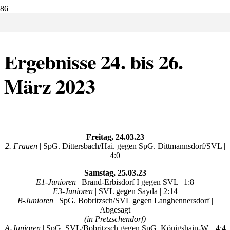
23.03.2023:
Ergebnisse 24. bis 26.
März 2023
Freitag, 24.03.23
2. Frauen
| SpG. Dittersbach/Hai. gegen SpG. Dittmannsdorf/SVL |
4:0
Samstag, 25.03
.23
E1-Junioren
| Brand-Erbisdorf I gegen SVL | 1:8
E3-Junioren
| SVL gegen Sayda | 2:14
B-Junioren
| SpG. Bobritzsch/SVL gegen Langhennersdorf |
Abgesagt
(in Pretzschendorf)
A-Junioren
| SpG. SVL/Bobritzsch gegen SpG. Königshain-W. | 4:4