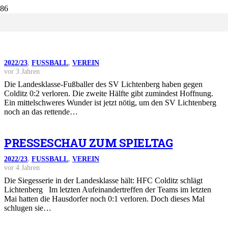
SVL SUCHT WEITER NACH
ERFOLGSERLEBNIS
2022/23
,
FUSSBALL
,
VEREIN
vor 3 Jahren
Die Landesklasse-Fußballer des SV Lichtenberg haben gegen
Colditz 0:2 verloren. Die zweite Hälfte gibt zumindest Hoffnung.
Ein mittelschweres Wunder ist jetzt nötig, um den SV Lichtenberg
noch an das rettende…
PRESSESCHAU ZUM SPIELTAG
2022/23
,
FUSSBALL
,
VEREIN
vor 4 Jahren
Die Siegesserie in der Landesklasse hält: HFC Colditz schlägt
Lichtenberg Im letzten Aufeinandertreffen der Teams im letzten
Mai hatten die Hausdorfer noch 0:1 verloren. Doch dieses Mal
schlugen sie…