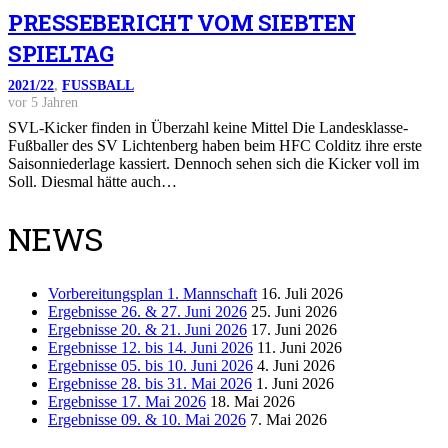
PRESSEBERICHT VOM SIEBTEN
SPIELTAG
2021/22
,
FUSSBALL
vor 5 Jahren
SVL-Kicker finden in Überzahl keine Mittel Die Landesklasse-
Fußballer des SV Lichtenberg haben beim HFC Colditz ihre erste
Saisonniederlage kassiert. Dennoch sehen sich die Kicker voll im
Soll. Diesmal hätte auch…
NEWS
Vorbereitungsplan 1. Mannschaft
16. Juli 2026
Ergebnisse 26. & 27. Juni 2026
25. Juni 2026
Ergebnisse 20. & 21. Juni 2026
17. Juni 2026
Ergebnisse 12. bis 14. Juni 2026
11. Juni 2026
Ergebnisse 05. bis 10. Juni 2026
4. Juni 2026
Ergebnisse 28. bis 31. Mai 2026
1. Juni 2026
Ergebnisse 17. Mai 2026
18. Mai 2026
Ergebnisse 09. & 10. Mai 2026
7. Mai 2026