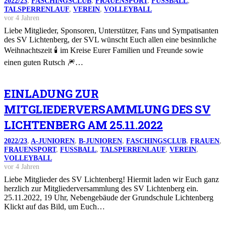
2022/23
,
FASCHINGSCLUB
,
FRAUENSPORT
,
FUSSBALL
,
TALSPERRENLAUF
,
VEREIN
,
VOLLEYBALL
vor 4 Jahren
Liebe Mitglieder, Sponsoren, Unterstützer, Fans und Sympatisanten
des SV Lichtenberg, der SVL wünscht Euch allen eine besinnliche
Weihnachtszeit 🕯 im Kreise Eurer Familien und Freunde sowie
einen guten Rutsch 🎆…
EINLADUNG ZUR
MITGLIEDERVERSAMMLUNG DES SV
LICHTENBERG AM 25.11.2022
2022/23
,
A-JUNIOREN
,
B-JUNIOREN
,
FASCHINGSCLUB
,
FRAUEN
,
FRAUENSPORT
,
FUSSBALL
,
TALSPERRENLAUF
,
VEREIN
,
VOLLEYBALL
vor 4 Jahren
Liebe Mitglieder des SV Lichtenberg! Hiermit laden wir Euch ganz
herzlich zur Mitgliederversammlung des SV Lichtenberg ein.
25.11.2022, 19 Uhr, Nebengebäude der Grundschule Lichtenberg
Klickt auf das Bild, um Euch…