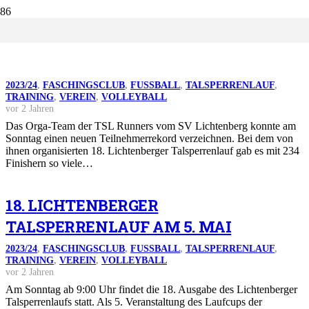
TEILNEHMERREKORD AN DER
TALSPERRE
2023/24
,
FASCHINGSCLUB
,
FUSSBALL
,
TALSPERRENLAUF
,
TRAINING
,
VEREIN
,
VOLLEYBALL
vor 2 Jahren
Das Orga-Team der TSL Runners vom SV Lichtenberg konnte am
Sonntag einen neuen Teilnehmerrekord verzeichnen. Bei dem von
ihnen organisierten 18. Lichtenberger Talsperrenlauf gab es mit 234
Finishern so viele…
18. LICHTENBERGER
TALSPERRENLAUF AM 5. MAI
2023/24
,
FASCHINGSCLUB
,
FUSSBALL
,
TALSPERRENLAUF
,
TRAINING
,
VEREIN
,
VOLLEYBALL
vor 2 Jahren
Am Sonntag ab 9:00 Uhr findet die 18. Ausgabe des Lichtenberger
Talsperrenlaufs statt. Als 5. Veranstaltung des Laufcups der