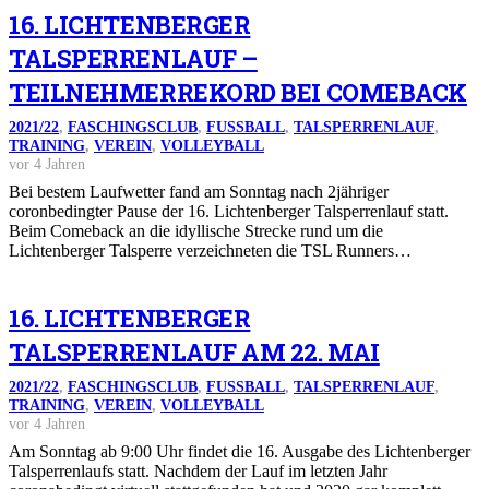
16. LICHTENBERGER
TALSPERRENLAUF –
TEILNEHMERREKORD BEI COMEBACK
2021/22
,
FASCHINGSCLUB
,
FUSSBALL
,
TALSPERRENLAUF
,
TRAINING
,
VEREIN
,
VOLLEYBALL
vor 4 Jahren
Bei bestem Laufwetter fand am Sonntag nach 2jähriger
coronbedingter Pause der 16. Lichtenberger Talsperrenlauf statt.
Beim Comeback an die idyllische Strecke rund um die
Lichtenberger Talsperre verzeichneten die TSL Runners…
16. LICHTENBERGER
TALSPERRENLAUF AM 22. MAI
2021/22
,
FASCHINGSCLUB
,
FUSSBALL
,
TALSPERRENLAUF
,
TRAINING
,
VEREIN
,
VOLLEYBALL
vor 4 Jahren
Am Sonntag ab 9:00 Uhr findet die 16. Ausgabe des Lichtenberger
Talsperrenlaufs statt. Nachdem der Lauf im letzten Jahr