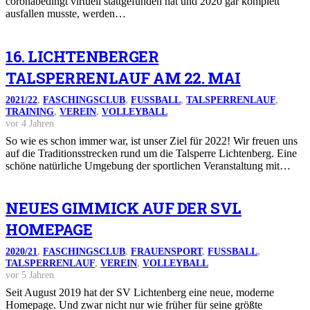
coronabedingt virtuell stattgefunden hat und 2020 gar komplett
ausfallen musste, werden…
16. LICHTENBERGER
TALSPERRENLAUF AM 22. MAI
2021/22
,
FASCHINGSCLUB
,
FUSSBALL
,
TALSPERRENLAUF
,
TRAINING
,
VEREIN
,
VOLLEYBALL
vor 4 Jahren
So wie es schon immer war, ist unser Ziel für 2022! Wir freuen uns
auf die Traditionsstrecken rund um die Talsperre Lichtenberg. Eine
schöne natürliche Umgebung der sportlichen Veranstaltung mit…
NEUES GIMMICK AUF DER SVL
HOMEPAGE
2020/21
,
FASCHINGSCLUB
,
FRAUENSPORT
,
FUSSBALL
,
TALSPERRENLAUF
,
VEREIN
,
VOLLEYBALL
vor 5 Jahren
Seit August 2019 hat der SV Lichtenberg eine neue, moderne
Homepage. Und zwar nicht nur wie früher für seine größte