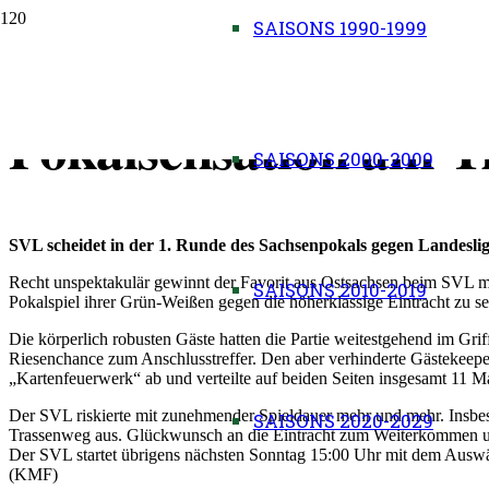
SAISONS 1990-1999
30.08.2020:
Pokalsensation am Tr
SAISONS 2000-2009
SVL scheidet in der 1. Runde des Sachsenpokals gegen Landesligi
Recht unspektakulär gewinnt der Favorit aus Ostsachsen beim SVL m
SAISONS 2010-2019
Pokalspiel ihrer Grün-Weißen gegen die höherklassige Eintracht zu s
Die körperlich robusten Gäste hatten die Partie weitestgehend im Gr
Riesenchance zum Anschlusstreffer. Den aber verhinderte Gästekeeper
„Kartenfeuerwerk“ ab und verteilte auf beiden Seiten insgesamt 11 M
Der SVL riskierte mit zunehmender Spieldauer mehr und mehr. Insbe
SAISONS 2020-2029
Trassenweg aus. Glückwunsch an die Eintracht zum Weiterkommen und
Der SVL startet übrigens nächsten Sonntag 15:00 Uhr mit dem Auswä
(KMF)