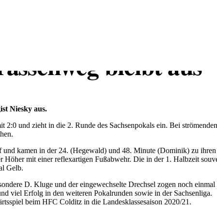
assenweg bleibt aus
st Niesky aus.
it 2:0 und zieht in die 2. Runde des Sachsenpokals ein. Bei ströme
ehen.
iff und kamen in der 24. (Hegewald) und 48. Minute (Dominik) zu ihre
 Höher mit einer reflexartigen Fußabwehr. Die in der 1. Halbzeit souve
al Gelb.
sondere D. Kluge und der eingewechselte Drechsel zogen noch einmal 
 viel Erfolg in den weiteren Pokalrunden sowie in der Sachsenliga.
rtsspiel beim HFC Colditz in die Landesklassesaison 2020/21.