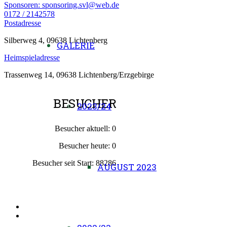
Sponsoren: sponsoring.svl@web.de
0172 / 2142578
Postadresse
Silberweg 4, 09638 Lichtenberg
GALERIE
Heimspieladresse
Trassenweg 14, 09638 Lichtenberg/Erzgebirge
BESUCHER
2023/24
Besucher aktuell:
0
Besucher heute:
0
Besucher seit Start:
88286
AUGUST 2023