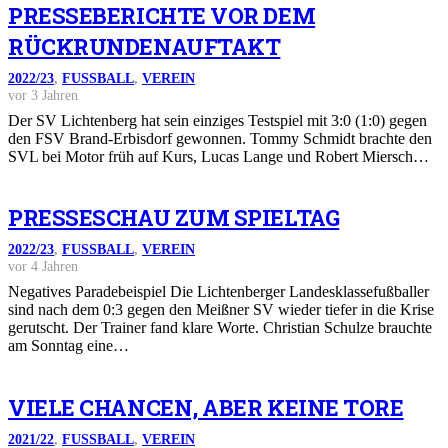
PRESSEBERICHTE VOR DEM
RÜCKRUNDENAUFTAKT
2022/23
,
FUSSBALL
,
VEREIN
vor 3 Jahren
Der SV Lichtenberg hat sein einziges Testspiel mit 3:0 (1:0) gegen
den FSV Brand-Erbisdorf gewonnen. Tommy Schmidt brachte den
SVL bei Motor früh auf Kurs, Lucas Lange und Robert Miersch…
PRESSESCHAU ZUM SPIELTAG
2022/23
,
FUSSBALL
,
VEREIN
vor 4 Jahren
Negatives Paradebeispiel Die Lichtenberger Landesklassefußballer
sind nach dem 0:3 gegen den Meißner SV wieder tiefer in die Krise
gerutscht. Der Trainer fand klare Worte. Christian Schulze brauchte
am Sonntag eine…
VIELE CHANCEN, ABER KEINE TORE
2021/22
,
FUSSBALL
,
VEREIN