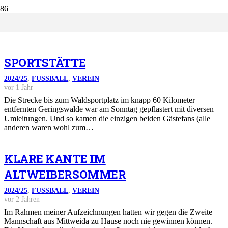
EIN DUTZEND TORE AN DER
WOLFGANG-BLOCHWITZ-
SPORTSTÄTTE
2024/25
,
FUSSBALL
,
VEREIN
vor 1 Jahr
Die Strecke bis zum Waldsportplatz im knapp 60 Kilometer
entfernten Geringswalde war am Sonntag gepflastert mit diversen
Umleitungen. Und so kamen die einzigen beiden Gästefans (alle
anderen waren wohl zum…
KLARE KANTE IM
ALTWEIBERSOMMER
2024/25
,
FUSSBALL
,
VEREIN
vor 2 Jahren
Im Rahmen meiner Aufzeichnungen hatten wir gegen die Zweite
Mannschaft aus Mittweida zu Hause noch nie gewinnen können.